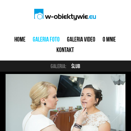
Home
Galeria foto
Galeria video
O mnie
Kontakt
Galeria:
Ślub